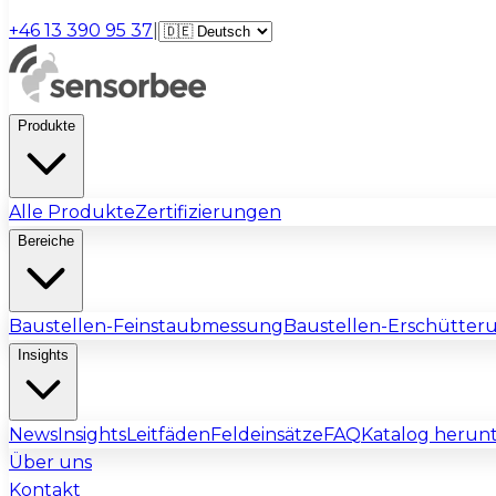
+46 13 390 95 37
|
Produkte
Alle Produkte
Zertifizierungen
Bereiche
Baustellen-Feinstaubmessung
Baustellen-Erschütte
Insights
News
Insights
Leitfäden
Feldeinsätze
FAQ
Katalog herun
Über uns
Kontakt