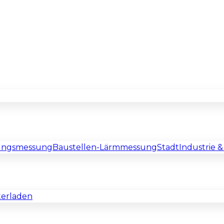
rungsmessung
Baustellen-Lärmmessung
Stadt
Industrie 
terladen