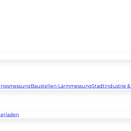
rungsmessung
Baustellen-Lärmmessung
Stadt
Industrie 
terladen