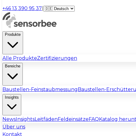
+46 13 390 95 37
|
Produkte
Alle Produkte
Zertifizierungen
Bereiche
Baustellen-Feinstaubmessung
Baustellen-Erschütte
Insights
News
Insights
Leitfäden
Feldeinsätze
FAQ
Katalog herun
Über uns
Kontakt