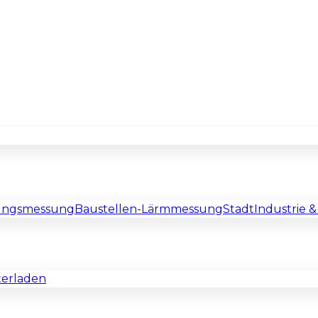
rungsmessung
Baustellen-Lärmmessung
Stadt
Industrie 
terladen