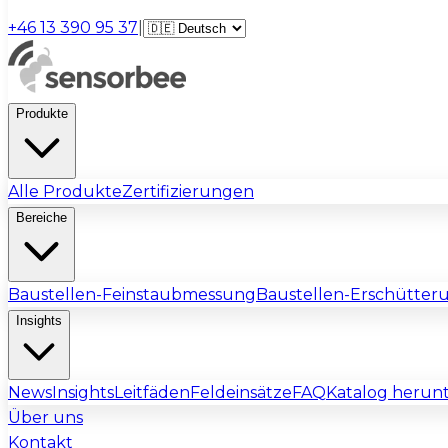
+46 13 390 95 37
|
Produkte
Alle Produkte
Zertifizierungen
Bereiche
Baustellen-Feinstaubmessung
Baustellen-Erschütte
Insights
News
Insights
Leitfäden
Feldeinsätze
FAQ
Katalog herun
Über uns
Kontakt